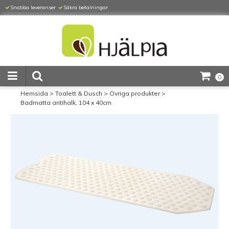
Snabba leveranser
Säkra betalningar
0
Hemsida
>
Toalett & Dusch
>
Övriga produkter
>
Badmatta antihalk, 104 x 40cm