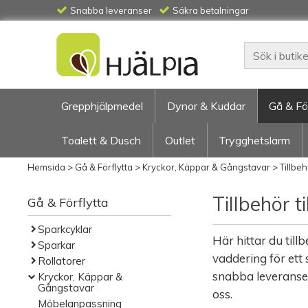
Snabba leveranser
Säkra betalningar
Grepphjälpmedel
Dynor & Kuddar
Gå & Fö
Toalett & Dusch
Outlet
Trygghetslarm
Hemsida
>
Gå & Förflytta
>
Kryckor, Käppar & Gångstavar
>
Tillbe
Tillbehör t
Gå & Förflytta
Sparkcyklar
Här hittar du til
Sparkar
vaddering för ett 
Rollatorer
snabba leveranser 
Kryckor, Käppar &
Gångstavar
oss.
Möbelanpassning