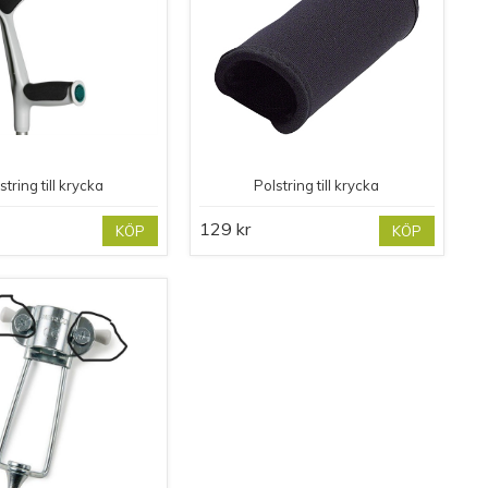
string till krycka
Polstring till krycka
129 kr
KÖP
KÖP