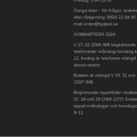
Övriga tider - för frågor, bokni
eller rådgivning:
0920-22 04 00
mail
order@hjalpia.se
SOMMARTIDER 2026:
V 27-32 (29/6-9/8) begränsade
telefontider måndag-torsdag k
12, fredag är telefonen stängd
dessa veckor
Butiken är stängd V 30, 31 och
(20/7-9/8)
Begränsade öppettider i butike
27, 28 och 29 (29/6-17/7): Enda
öppet måndagar och torsdagar
9-12