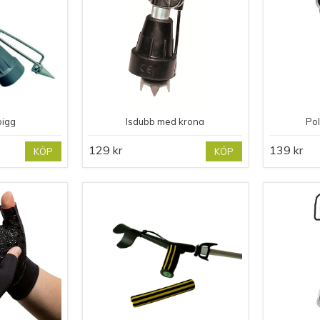
pigg
Isdubb med krona
Pol
129 kr
139 kr
KÖP
KÖP