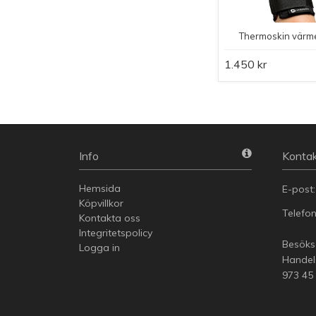
Thermoskin värm
1.450 kr
Info
Kontak
Hemsida
E-post
Köpvillkor
Telefo
Kontakta oss
Integritetspolicy
Besöksa
Logga in
Handel
973 45