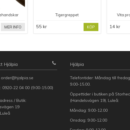
ehandskar
Tigergreppet
Vita pr
55 kr
14 kr
MER INFO
KÖP
t Hjälpia
Hjälpia
:
order@hjalpia.se
Telefontider: Måndag till freda
9.00-15.00.
n:
0920-22 04 00
(9.00-15.00)
Öppettider i butiken på Storhe
dress / Butik:
(Handelsvägen 19), Luleå:
svägen 19
Måndag: 9.00-12.00
 Luleå
Onsdag: 9.00-12.00
Fredag: 9.00-12.00