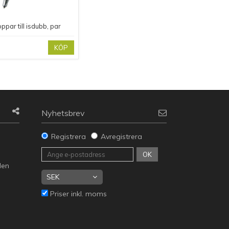
oppar till isdubb, par
KÖP
Nyhetsbrev
Registrera
Avregistrera
g
OK
den
Priser inkl. moms