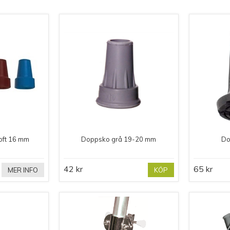
oft 16 mm
Doppsko grå 19-20 mm
Do
42 kr
65 kr
MER INFO
KÖP