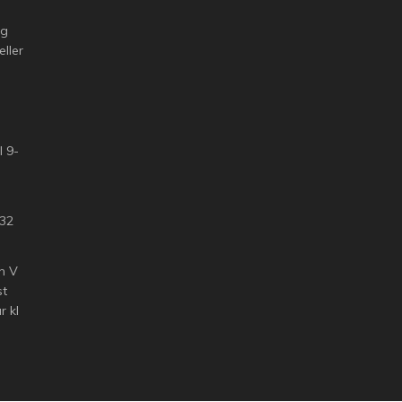
ng
eller
l 9-
 32
n V
st
 kl