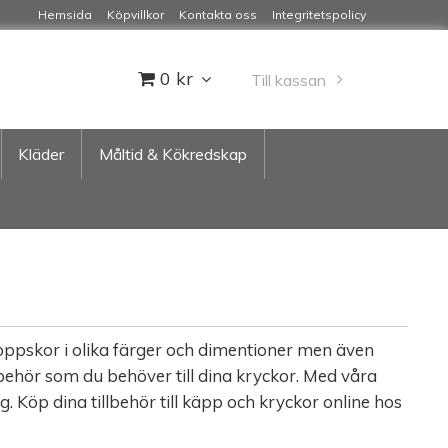
Hemsida
Köpvillkor
Kontakta oss
Integritetspolicy
0 kr
Till kassan
Kläder
Måltid & Kökredskap
 doppskor i olika färger och dimentioner men även
llbehör som du behöver till dina kryckor. Med våra
. Köp dina tillbehör till käpp och kryckor online hos