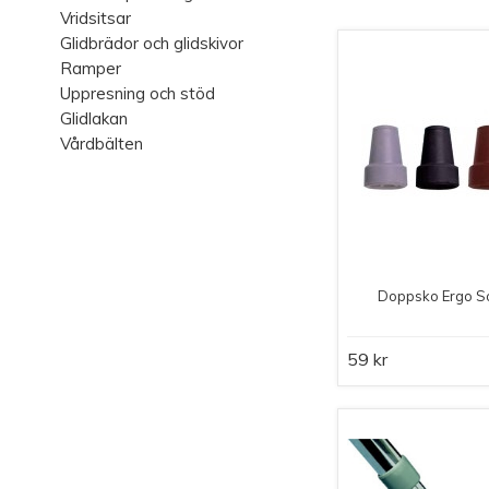
Vridsitsar
Glidbrädor och glidskivor
Ramper
Uppresning och stöd
Glidlakan
Vårdbälten
Doppsko Ergo S
59 kr