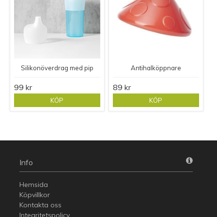
Silikonöverdrag med pip
Antihalköppnare
99 kr
89 kr
KÖP
KÖP
Info
Hemsida
Köpvillkor
Kontakta oss
Integritetspolicy