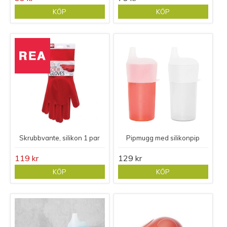
KÖP
KÖP
Skrubbvante, silikon 1 par
Pipmugg med silikonpip
119 kr
129 kr
KÖP
KÖP