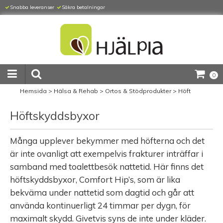
Snabba leveranser
Säkra betalningar
0
Hemsida
>
Hälsa & Rehab
>
Ortos & Stödprodukter
>
Höft
Höftskyddsbyxor
Många upplever bekymmer med höfterna och det
är inte ovanligt att exempelvis frakturer inträffar i
samband med toalettbesök nattetid. Här finns det
höftskyddsbyxor, Comfort Hip’s, som är lika
bekväma under nattetid som dagtid och går att
använda kontinuerligt 24 timmar per dygn, för
maximalt skydd. Givetvis syns de inte under kläder.