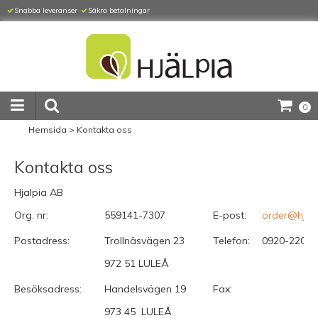
Snabba leveranser
Säkra betalningar
0
Hemsida
>
Kontakta oss
Kontakta oss
Hjalpia AB
Org. nr:
559141-7307
E-post:
order@hjalp
Postadress:
Trollnäsvägen 23
Telefon:
0920-22040
972 51 LULEÅ
Besöksadress:
Handelsvägen 19
Fax:
973 45 LULEÅ