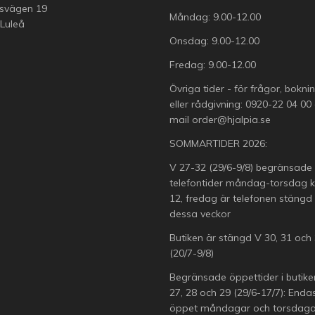
svägen 19
Måndag: 9.00-12.00
 Luleå
Onsdag: 9.00-12.00
Fredag: 9.00-12.00
Övriga tider - för frågor, bokni
eller rådgivning:
0920-22 04 00
mail
order@hjalpia.se
SOMMARTIDER 2026:
V 27-32 (29/6-9/8) begränsade
telefontider måndag-torsdag k
12, fredag är telefonen stängd
dessa veckor
Butiken är stängd V 30, 31 och
(20/7-9/8)
Begränsade öppettider i butike
27, 28 och 29 (29/6-17/7): Enda
öppet måndagar och torsdagar