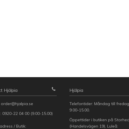
t Hjälpia
Hjälpia
:
order@hjalpia.se
Telefontider: Måndag till freda
9.00-15.00.
n:
0920-22 04 00
(9.00-15.00)
Öppettider i butiken på Storhe
dress / Butik:
(Handelsvägen 19), Luleå: