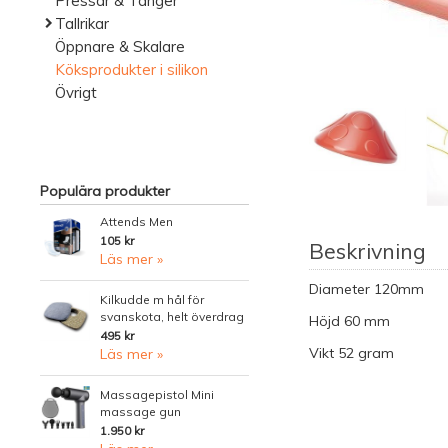
Pressar & Tänger
Tallrikar
Öppnare & Skalare
Köksprodukter i silikon
Övrigt
Populära produkter
Attends Men
105 kr
Beskrivning
Läs mer »
Diameter 120mm
Kilkudde m hål för
svanskota, helt överdrag
Höjd 60 mm
495 kr
Vikt 52 gram
Läs mer »
Massagepistol Mini
massage gun
1.950 kr