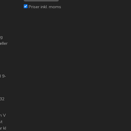
Priser inkl. moms
ng
eller
l 9-
 32
n V
st
 kl