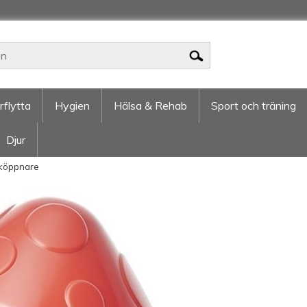
rflytta
Hygien
Hälsa & Rehab
Sport och träning
Djur
lköppnare