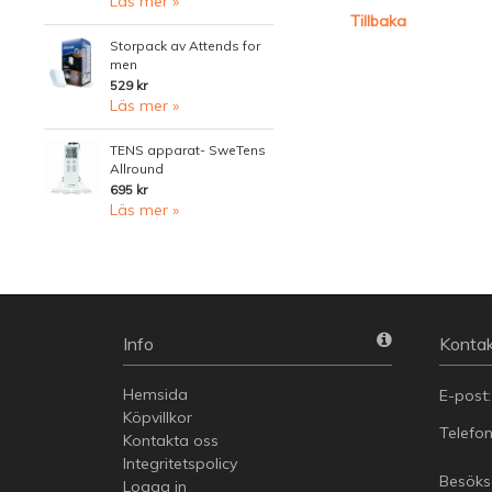
Läs mer »
Tillbaka
Storpack av Attends for
men
529 kr
Läs mer »
TENS apparat- SweTens
Allround
695 kr
Läs mer »
Info
Kontak
Hemsida
E-post
Köpvillkor
Telefo
Kontakta oss
Integritetspolicy
Besöksa
Logga in