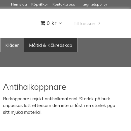
Hemsida
Köpvillkor
Kontakta oss
Integritetspolicy
0 kr
Till kassan
Kläder
Måltid & Kökredskap
Antihalköppnare
Burköppnare i mjukt antihalkmaterial. Storlek på burk
anpassas lätt eftersom den inte är låst i en storlek pga
sitt mjuka material.