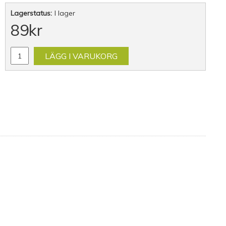
Lagerstatus:
I lager
89
kr
LÄGG I VARUKORG