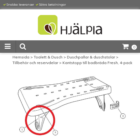
Snabba leveranser
Säkra betalningar
0
Hemsida
>
Toalett & Dusch
>
Duschpallar & duschstolar
>
Tillbehör och reservdelar
>
Kantstopp till badbräda Fresh, 4-pack