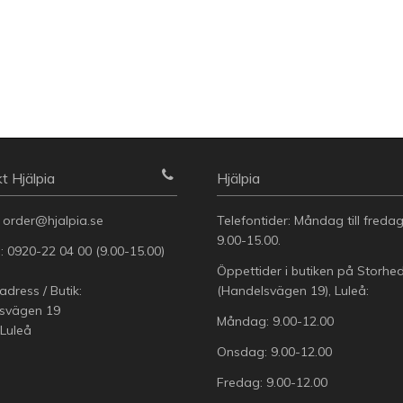
t Hjälpia
Hjälpia
:
order@hjalpia.se
Telefontider: Måndag till freda
9.00-15.00.
n:
0920-22 04 00
(9.00-15.00)
Öppettider i butiken på Storhe
dress / Butik:
(Handelsvägen 19), Luleå:
svägen 19
Måndag: 9.00-12.00
 Luleå
Onsdag: 9.00-12.00
Fredag: 9.00-12.00