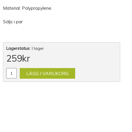
Material: Polypropylene.
Säljs i par
Lagerstatus:
I lager
259
kr
LÄGG I VARUKORG