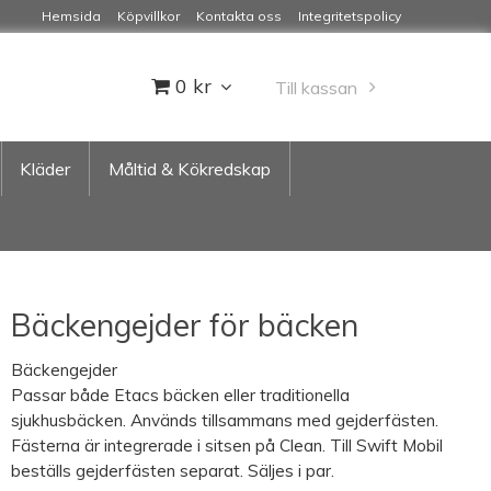
Hemsida
Köpvillkor
Kontakta oss
Integritetspolicy
0 kr
Till kassan
Kläder
Måltid & Kökredskap
Bäckengejder för bäcken
Bäckengejder
Passar både Etacs bäcken eller traditionella
sjukhusbäcken. Används tillsammans med gejderfästen.
Fästerna är integrerade i sitsen på Clean. Till Swift Mobil
beställs gejderfästen separat. Säljes i par.