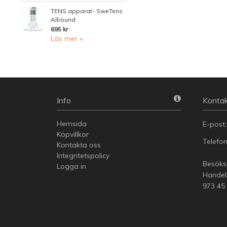
TENS apparat- SweTens
Allround
695 kr
Läs mer »
Info
Kontak
Hemsida
E-post
Köpvillkor
Telefo
Kontakta oss
Integritetspolicy
Besöksa
Logga in
Handel
973 45