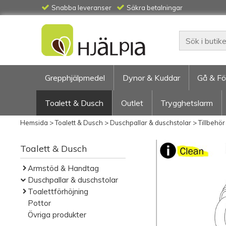
Snabba leveranser
Säkra betalningar
Grepphjälpmedel
Dynor & Kuddar
Gå & Fö
Toalett & Dusch
Outlet
Trygghetslarm
Hemsida
>
Toalett & Dusch
>
Duschpallar & duschstolar
>
Tillbehö
Toalett & Dusch
Armstöd & Handtag
Duschpallar & duschstolar
Toalettförhöjning
Pottor
Övriga produkter