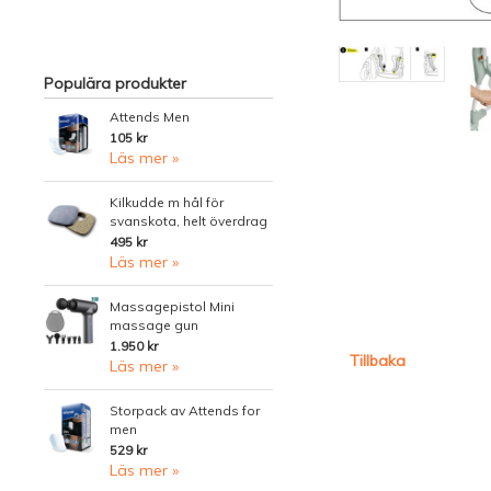
Populära produkter
Attends Men
105 kr
Läs mer »
Kilkudde m hål för
svanskota, helt överdrag
495 kr
Läs mer »
Massagepistol Mini
massage gun
1.950 kr
Tillbaka
Läs mer »
Storpack av Attends for
men
529 kr
Läs mer »