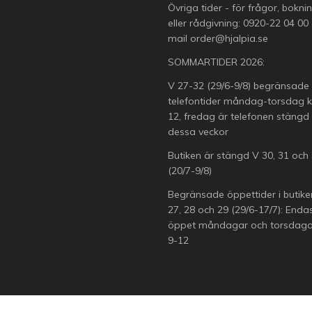
Övriga tider - för frågor, bokni
eller rådgivning:
0920-22 04 00
mail
order@hjalpia.se
SOMMARTIDER 2026:
V 27-32 (29/6-9/8) begränsade
telefontider måndag-torsdag k
12, fredag är telefonen stängd
dessa veckor
Butiken är stängd V 30, 31 och
(20/7-9/8)
Begränsade öppettider i butike
27, 28 och 29 (29/6-17/7): Enda
öppet måndagar och torsdagar
9-12