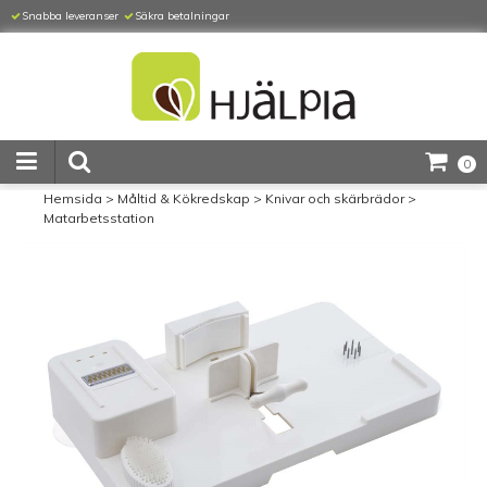
Snabba leveranser
Säkra betalningar
0
Hemsida
>
Måltid & Kökredskap
>
Knivar och skärbrädor
>
Matarbetsstation