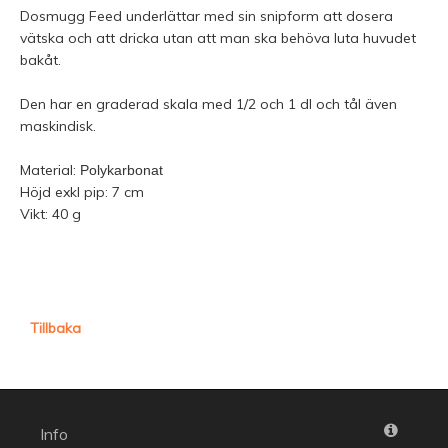
Dosmugg Feed underlättar med sin snipform att dosera
vätska och att dricka utan att man ska behöva luta huvudet
bakåt.
Den har en graderad skala med 1/2 och 1 dl och tål även
maskindisk.
Material:
Polykarbonat
Höjd exkl pip: 7 cm
Vikt: 40 g
Tillbaka
Info