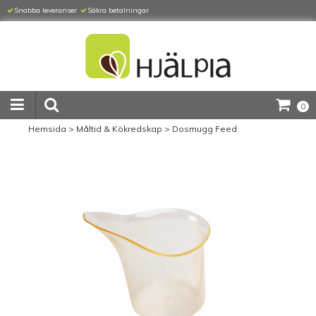
Snabba leveranser
Säkra betalningar
0
Hemsida
>
Måltid & Kökredskap
>
Dosmugg Feed