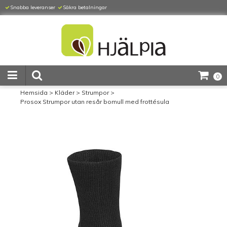
Snabba leveranser
Säkra betalningar
0
Hemsida
>
Kläder
>
Strumpor
>
Prosox Strumpor utan resår bomull med frottésula