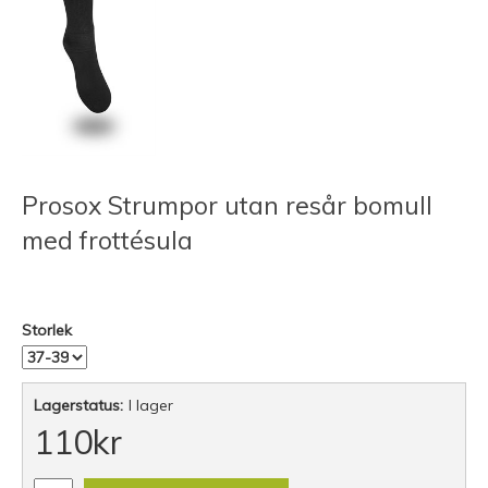
Prosox Strumpor utan resår bomull
med frottésula
Storlek
Lagerstatus:
I lager
110
kr