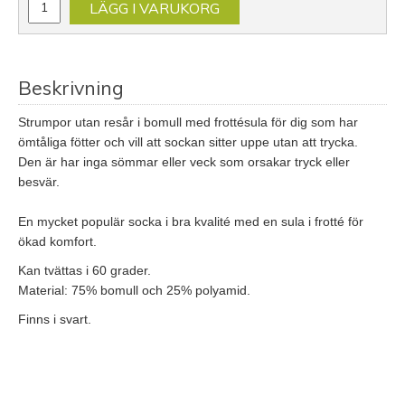
LÄGG I VARUKORG
Beskrivning
Strumpor utan resår i bomull med frottésula för dig som har
ömtåliga fötter och vill att sockan sitter uppe utan att trycka.
Den är har inga sömmar eller veck som orsakar tryck eller
besvär.
En mycket populär socka i bra kvalité med en sula i frotté för
ökad komfort.
Kan tvättas i 60 grader.
Material: 75% bomull och 25% polyamid.
Finns i svart.