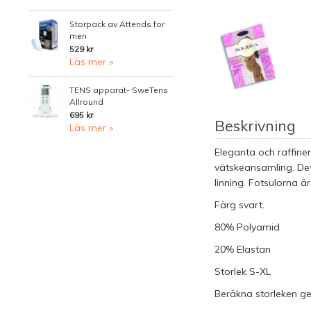
Storpack av Attends for
men
529 kr
Läs mer »
TENS apparat- SweTens
Allround
695 kr
Beskrivning
Läs mer »
Eleganta och raffine
vätskeansamling. De
linning. Fotsulorna ä
Färg svart.
80% Polyamid
20% Elastan
Storlek S-XL
Beräkna storleken gen