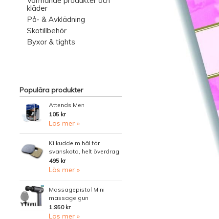
Värmande produkter och
kläder
På- & Avklädning
Skotillbehör
Byxor & tights
Populära produkter
Attends Men
105 kr
Läs mer »
Kilkudde m hål för
svanskota, helt överdrag
495 kr
Läs mer »
Massagepistol Mini
massage gun
1.950 kr
Läs mer »