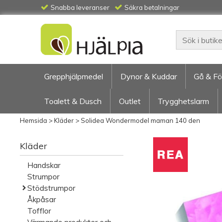
Snabba leveranser
Säkra betalningar
Grepphjälpmedel
Dynor & Kuddar
Gå & Fö
Toalett & Dusch
Outlet
Trygghetslarm
Hemsida
>
Kläder
>
Solidea Wondermodel maman 140 den
Kläder
Handskar
Strumpor
Stödstrumpor
Åkpåsar
Tofflor