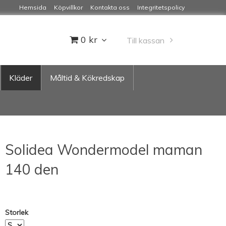
Hemsida
Köpvillkor
Kontakta oss
Integritetspolicy
0 kr
Till kassan
Kläder
Måltid & Kökredskap
Solidea Wondermodel maman
140 den
Storlek