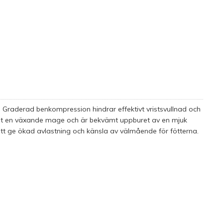
Graderad benkompression hindrar effektivt vristsvullnad och
åt en växande mage och är bekvämt uppburet av en mjuk
 att ge ökad avlastning och känsla av välmående för fötterna.