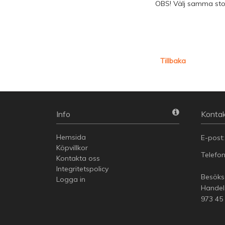
OBS! Välj samma stor
Tillbaka
Info
Kontak
Hemsida
E-post
Köpvillkor
Telefo
Kontakta oss
Integritetspolicy
Besöksa
Logga in
Handel
973 45