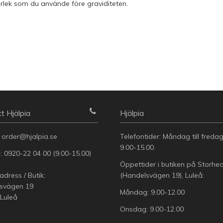
lek som du använde före graviditeten.
t Hjälpia
Hjälpia
:
order@hjalpia.se
Telefontider: Måndag till freda
9.00-15.00.
n:
0920-22 04 00
(9.00-15.00)
Öppettider i butiken på Storhe
dress / Butik:
(Handelsvägen 19), Luleå:
svägen 19
Måndag: 9.00-12.00
 Luleå
Onsdag: 9.00-12.00