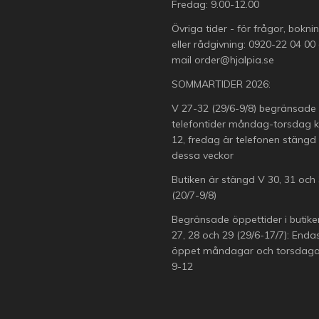
Fredag: 9.00-12.00
Övriga tider - för frågor, bokni
eller rådgivning:
0920-22 04 00
mail
order@hjalpia.se
SOMMARTIDER 2026:
V 27-32 (29/6-9/8) begränsade
telefontider måndag-torsdag k
12, fredag är telefonen stängd
dessa veckor
Butiken är stängd V 30, 31 och
(20/7-9/8)
Begränsade öppettider i butike
27, 28 och 29 (29/6-17/7): Enda
öppet måndagar och torsdagar
9-12