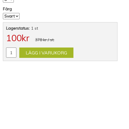
Färg
Lagerstatus:
1 st
100
kr
378 kr
/ st.
LÄGG I VARUKORG