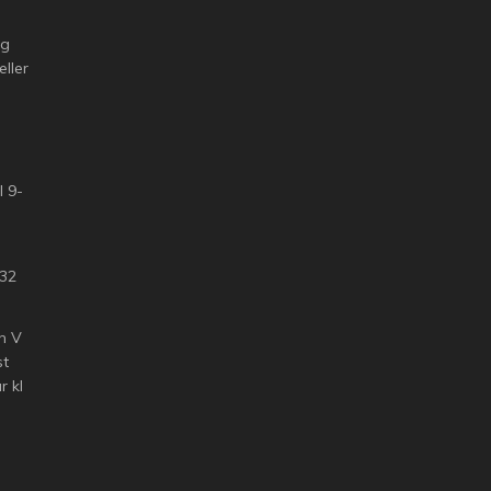
ng
eller
l 9-
 32
n V
st
 kl