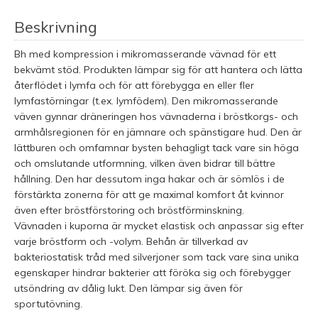
Beskrivning
Bh med kompression i mikromasserande vävnad för ett
bekvämt stöd. Produkten lämpar sig för att hantera och lätta
återflödet i lymfa och för att förebygga en eller fler
lymfastörningar (t.ex. lymfödem). Den mikromasserande
väven gynnar dräneringen hos vävnaderna i bröstkorgs- och
armhålsregionen för en jämnare och spänstigare hud. Den är
lättburen och omfamnar bysten behagligt tack vare sin höga
och omslutande utformning, vilken även bidrar till bättre
hållning. Den har dessutom inga hakar och är sömlös i de
förstärkta zonerna för att ge maximal komfort åt kvinnor
även efter bröstförstoring och bröstförminskning.
Vävnaden i kuporna är mycket elastisk och anpassar sig efter
varje bröstform och -volym. Behån är tillverkad av
bakteriostatisk tråd med silverjoner som tack vare sina unika
egenskaper hindrar bakterier att föröka sig och förebygger
utsöndring av dålig lukt. Den lämpar sig även för
sportutövning.