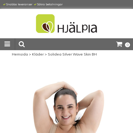
Snabba leveranser
Säkra betalningar
0
Hemsida
>
Kläder
>
Solidea Silver Wave Skin BH