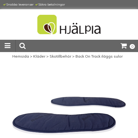
Snabba leveranser
Säkra betalningar
0
Hemsida
>
Kläder
>
Skotillbehör
>
Back On Track iläggs sulor