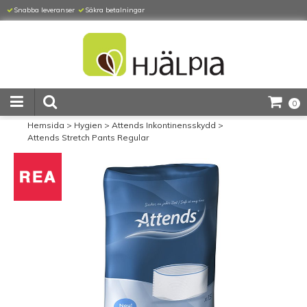
Snabba leveranser
Säkra betalningar
0
Hemsida
>
Hygien
>
Attends Inkontinensskydd
>
Attends Stretch Pants Regular