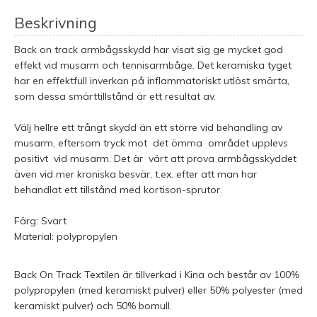
Beskrivning
Back on track armbågsskydd har visat sig ge mycket god
effekt vid musarm och tennisarmbåge. Det keramiska tyget
har en effektfull inverkan på inflammatoriskt utlöst smärta,
som dessa smärttillstånd är ett resultat av.
Välj hellre ett trångt skydd än ett större vid behandling av
musarm, eftersom tryck mot det ömma området upplevs
positivt vid musarm. Det är värt att prova armbågsskyddet
även vid mer kroniska besvär, t.ex. efter att man har
behandlat ett tillstånd med kortison-sprutor.
Färg: Svart
Material: polypropylen
Back On Track Textilen är tillverkad i Kina och består av 100%
polypropylen (med keramiskt pulver) eller 50% polyester (med
keramiskt pulver) och 50% bomull.