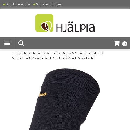
Snabba leveranser
Säkra betalningar
0
Hemsida
>
Hälsa & Rehab
>
Ortos & Stödprodukter
>
Armbåge & Axel
>
Back On Track Armbågsskydd