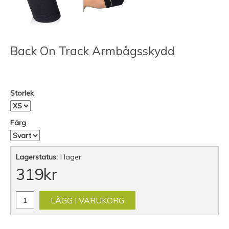
Back On Track Armbågsskydd
Storlek
Färg
Lagerstatus:
I lager
319
kr
LÄGG I VARUKORG