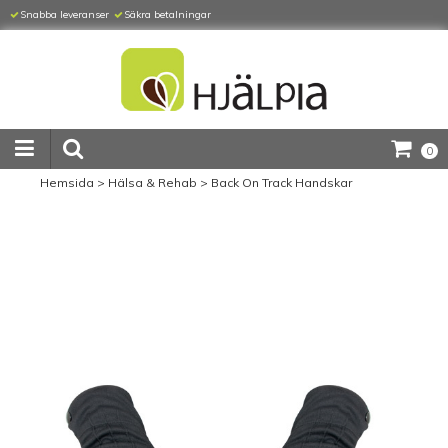
Snabba leveranser
Säkra betalningar
0
Hemsida
>
Hälsa & Rehab
>
Back On Track Handskar