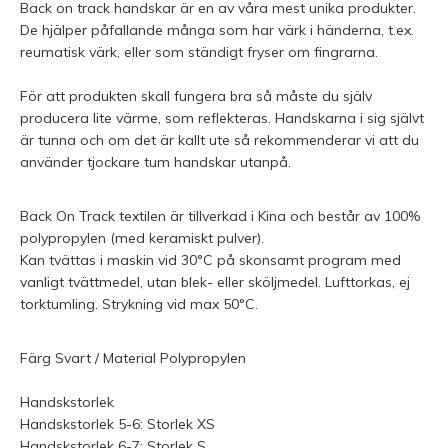
Back on track handskar är en av våra mest unika produkter.
De hjälper påfallande många som har värk i händerna, t.ex.
reumatisk värk, eller som ständigt fryser om fingrarna.
För att produkten skall fungera bra så måste du själv
producera lite värme, som reflekteras. Handskarna i sig självt
är tunna och om det är kallt ute så rekommenderar vi att du
använder tjockare tum handskar utanpå.
Back On Track textilen är tillverkad i Kina och består av 100%
polypropylen (med keramiskt pulver).
Kan tvättas i maskin vid 30°C på skonsamt program med
vanligt tvättmedel, utan blek- eller sköljmedel. Lufttorkas, ej
torktumling. Strykning vid max 50°C.
Färg Svart / Material Polypropylen
Handskstorlek
Handskstorlek 5-6: Storlek XS
Handskstorlek 6-7: Storlek S