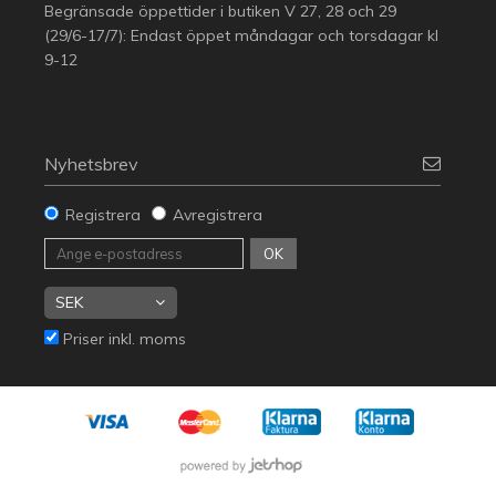
Begränsade öppettider i butiken V 27, 28 och 29
(29/6-17/7): Endast öppet måndagar och torsdagar kl
9-12
Nyhetsbrev
Registrera
Avregistrera
OK
Priser inkl. moms