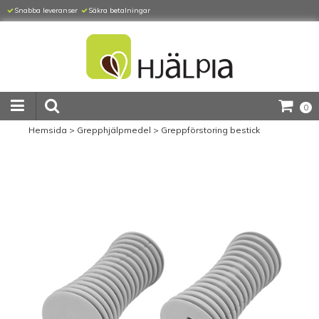
Snabba leveranser
Säkra betalningar
0
Hemsida
>
Grepphjälpmedel
>
Greppförstoring bestick