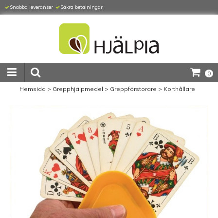
Snabba leveranser
Säkra betalningar
0
Hemsida
>
Grepphjälpmedel
>
Greppförstorare
>
Korthållare