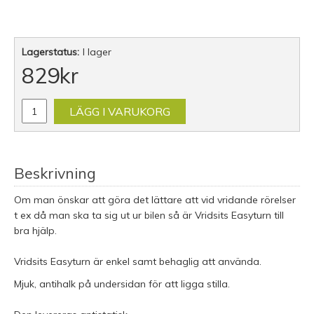
Lagerstatus:
I lager
829
kr
LÄGG I VARUKORG
Beskrivning
Om man önskar att göra det lättare att vid vridande rörelser
t ex då man ska ta sig ut ur bilen så är Vridsits Easyturn till
bra hjälp.
Vridsits Easyturn är enkel samt behaglig att använda.
Mjuk, antihalk på undersidan för att ligga stilla.