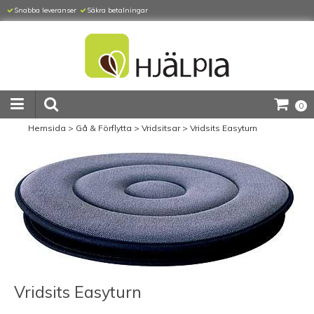
Snabba leveranser
Säkra betalningar
0
Hemsida
>
Gå & Förflytta
>
Vridsitsar
>
Vridsits Easyturn
Vridsits Easyturn