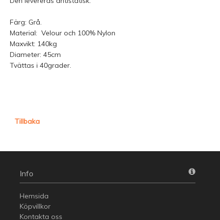
Den levereras antistatisk.
Färg: Grå.
Material: Velour och 100% Nylon
Maxvikt: 140kg
Diameter: 45cm
Tvättas i 40grader.
Tillbaka
Info
Hemsida
Köpvillkor
Kontakta oss