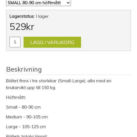
Lagerstatus:
I lager
529
kr
LÄGG I VARUKORG
Beskrivning
Bältet finns i tre storlekar (Small-Large), alla med en
brukarvikt upp till 150 kg.
Höftmått:
Small - 80-90 cm
Medium - 90-105 cm
Large - 105-125 cm
Bältets totala längd: