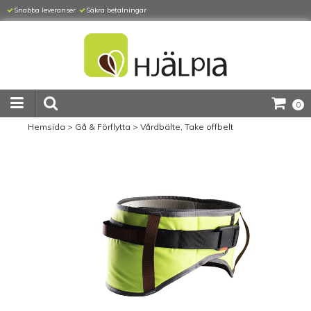
Snabba leveranser
Säkra betalningar
0
Hemsida
>
Gå & Förflytta
>
Vårdbälte, Take offbelt