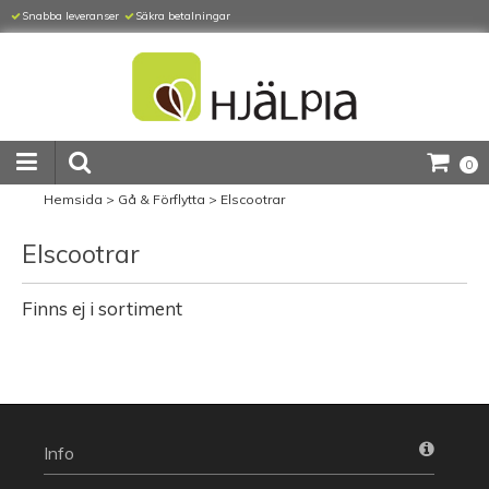
Snabba leveranser
Säkra betalningar
0
Hemsida
>
Gå & Förflytta
>
Elscootrar
Elscootrar
Finns ej i sortiment
Info