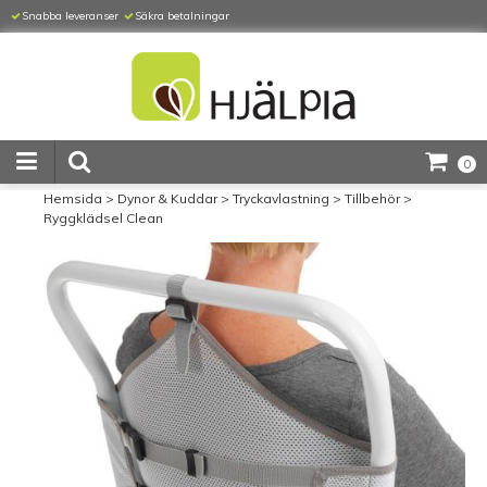
Snabba leveranser
Säkra betalningar
0
Hemsida
>
Dynor & Kuddar
>
Tryckavlastning
>
Tillbehör
>
Ryggklädsel Clean