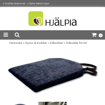
Snabba leveranser
Säkra betalningar
0
Hemsida
>
Dynor & Kuddar
>
Kilkuddar
>
Kilkudde för bil