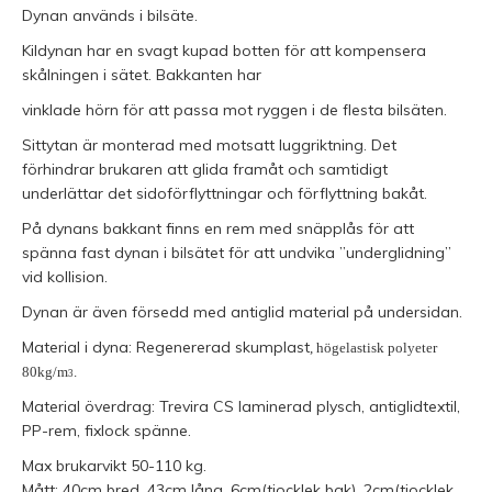
Dynan används i bilsäte.
Kildynan har en svagt kupad botten för att kompensera
skålningen i sätet. Bakkanten har
vinklade hörn för att passa mot ryggen i de flesta bilsäten.
Sittytan är monterad med motsatt luggriktning. Det
förhindrar brukaren att glida framåt och samtidigt
underlättar det sidoförflyttningar och förflyttning bakåt.
På dynans bakkant finns en rem med snäpplås för att
spänna fast dynan i bilsätet för att undvika ”underglidning”
vid kollision.
Dynan är även försedd med antiglid material på undersidan.
Material i dyna: Regenererad skumplast
, högelastisk polyeter
80kg/m
.
3
Material överdrag: Trevira CS laminerad plysch, antiglidtextil,
PP-rem, fixlock spänne.
Max brukarvikt 50-110 kg.
Mått: 40cm bred, 43cm lång, 6cm(tjocklek bak), 2cm(tjocklek